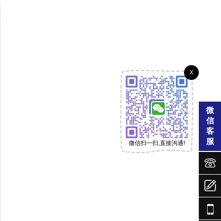
X
微
信
客
服
微信扫一扫,直接沟通!



