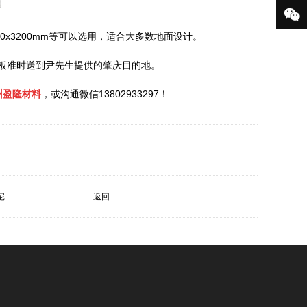

x3200mm等可以选用，适合大多数地面设计。
岩板准时送到尹先生提供的肇庆目的地。
州盈隆材料
，或沟通微信13802933297！
..
返回