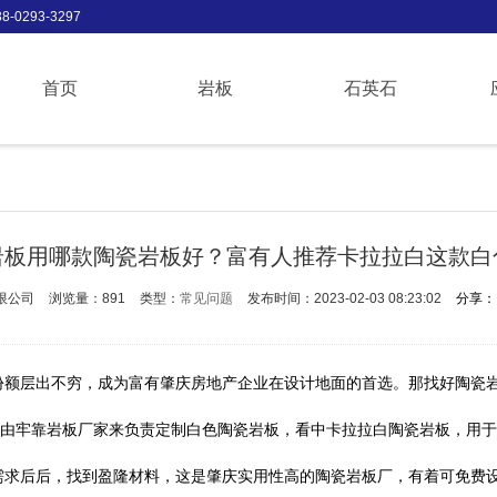
-0293-3297
首页
岩板
石英石
岩板用哪款陶瓷岩板好？富有人推荐卡拉拉白这款白
限公司
浏览量：891
类型：
常见问题
发布时间：2023-02-03 08:23:02
分享：
份额层出不穷，成为富有肇庆房地产企业在设计地面的首选。那找好陶瓷
是由牢靠岩板厂家来负责定制白色陶瓷岩板，看中卡拉拉白陶瓷岩板，用
需求后后，找到盈隆材料，这是肇庆实用性高的陶瓷岩板厂，有着可免费