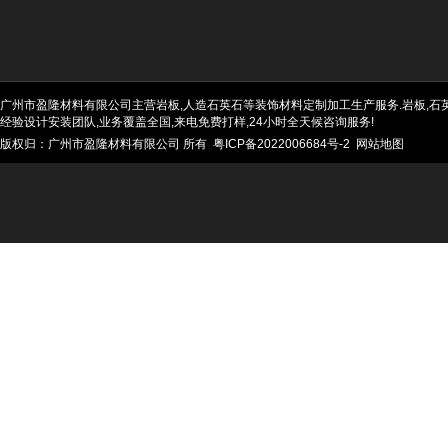
广州市盈隆材料有限公司主营岩板,人造石英石等装饰材料定制加工生产服务.岩板,石英石
经验设计安装团队,业务覆盖全国,来电免费打样,24小时全天候咨询服务!
版权归：广州市盈隆材料有限公司 所有
粤ICP备2022006684号-2
网站地图