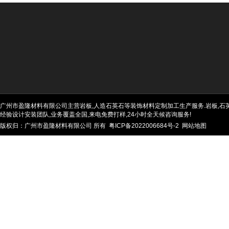
广州市盈隆材料有限公司主营岩板,人造石英石等装饰材料定制加工生产服务.岩板,石英石
经验设计安装团队,业务覆盖全国,来电免费打样,24小时全天候咨询服务!
版权归：广州市盈隆材料有限公司 所有
粤ICP备2022006684号-2
网站地图