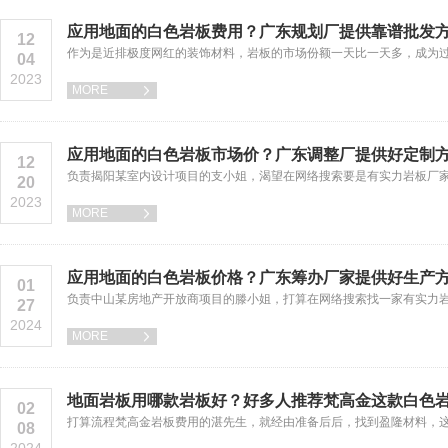
应用地面的白色岩板费用？广东规划厂提供靠谱批发
12
作为是近排极度网红的装饰材料，岩板的市场份额一天比一天多，成为
04
2023
MORE

应用地面的白色岩板市场价？广东调整厂提供好定制
12
负责揭阳某室内设计项目的支小姐，渴望在网络搜索要是有实力岩板厂
20
2023
MORE

应用地面的白色岩板价格？广东筹办厂家提供好生产
01
负责中山某房地产开放商项目的滕小姐，打算在网络搜索找一家有实力
27
2024
MORE

地面岩板用哪款岩板好？好多人推荐梵高金这款白色
02
打算流程梵高金岩板费用的湛先生，就经由准备后后，找到盈隆材料，
08