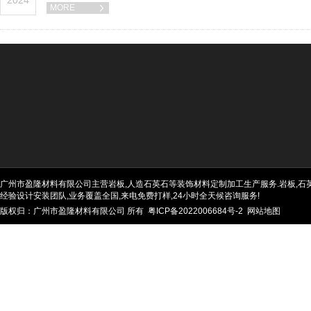
2024
MORE

广州市盈隆材料有限公司主营岩板,人造石英石等装饰材料定制加工生产服务.岩板,石英石
经验设计安装团队,业务覆盖全国,来电免费打样,24小时全天候咨询服务!
版权归：广州市盈隆材料有限公司 所有
粤ICP备2022006684号-2
网站地图