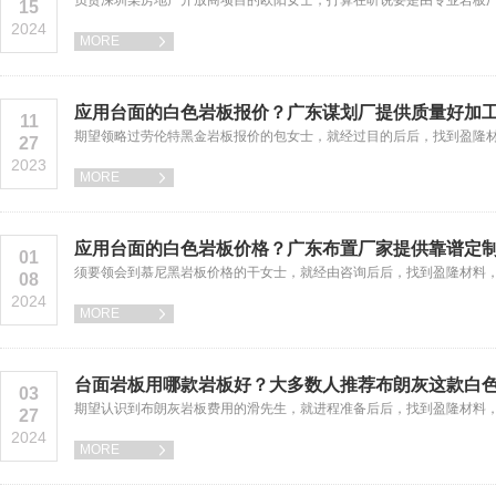
负责深圳某房地产开放商项目的欧阳女士，打算在听说要是由专业岩板
15
2024
MORE

应用台面的白色岩板报价？广东谋划厂提供质量好加
11
期望领略过劳伦特黑金岩板报价的包女士，就经过目的后后，找到盈隆材
27
2023
MORE

应用台面的白色岩板价格？广东布置厂家提供靠谱定
01
须要领会到慕尼黑岩板价格的干女士，就经由咨询后后，找到盈隆材料
08
2024
MORE

台面岩板用哪款岩板好？大多数人推荐布朗灰这款白
03
期望认识到布朗灰岩板费用的滑先生，就进程准备后后，找到盈隆材料，
27
2024
MORE
