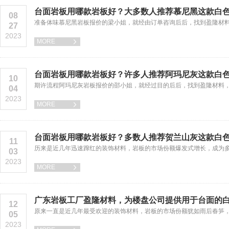
台面岩板用哪款岩板好？大多数人推荐慕尼黑这款白
08
准备体味慕尼黑岩板报价的梁小姐，就经由订单咨询后后，找到盈隆材
27
2023
MORE

台面岩板用哪款岩板好？许多人推荐阿玛尼灰这款白
10
期许流程阿玛尼灰岩板报价的邵小姐，就经过目的后后，找到盈隆材料
04
2023
MORE

台面岩板用哪款岩板好？多数人推荐贺兰山灰这款白
11
历来是近几年迅速蹿红的装饰材料，岩板的市场份额爆发式增长，成为
03
2023
MORE

广东岩板工厂盈隆材料，为楼盘公司提供用于台面的
12
原来一直是近几年最受欢迎的装饰材料，岩板的市场份额犹如雨后春笋
05
2023