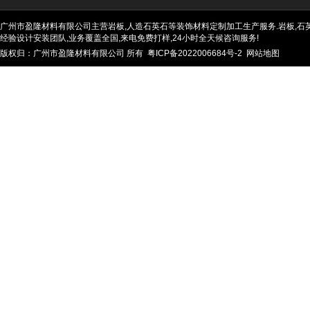
广州市盈隆材料有限公司主营岩板,人造石英石等装饰材料定制加工生产服务.岩板,石英石
经验设计安装团队,业务覆盖全国,来电免费打样,24小时全天候咨询服务!
版权归：广州市盈隆材料有限公司 所有
粤ICP备2022006684号-2
网站地图