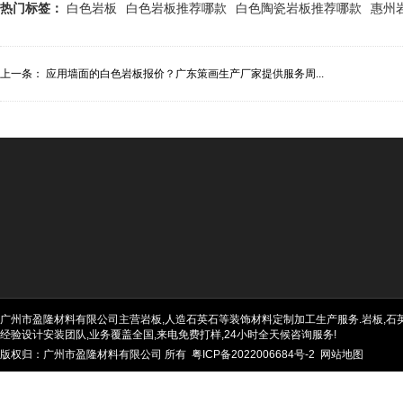
热门标签：
白色岩板
白色岩板推荐哪款
白色陶瓷岩板推荐哪款
惠州
上一条：
应用墙面的白色岩板报价？广东策画生产厂家提供服务周...
广州市盈隆材料有限公司主营岩板,人造石英石等装饰材料定制加工生产服务.岩板,石英石
经验设计安装团队,业务覆盖全国,来电免费打样,24小时全天候咨询服务!
版权归：广州市盈隆材料有限公司 所有
粤ICP备2022006684号-2
网站地图