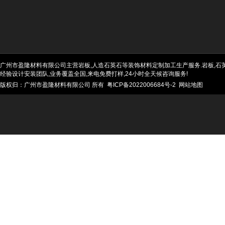
广州市盈隆材料有限公司主营岩板,人造石英石等装饰材料定制加工生产服务.岩板,石英石
经验设计安装团队,业务覆盖全国,来电免费打样,24小时全天候咨询服务!
版权归：广州市盈隆材料有限公司 所有
粤ICP备2022006684号-2
网站地图