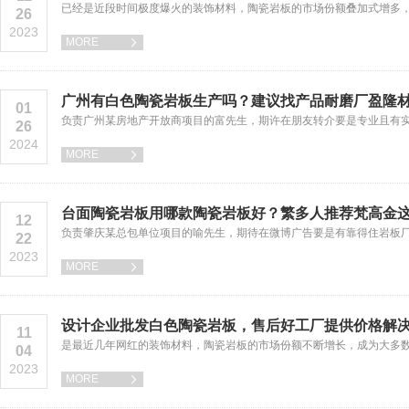
已经是近段时间极度爆火的装饰材料，陶瓷岩板的市场份额叠加式增多
26
2023
MORE

广州有白色陶瓷岩板生产吗？建议找产品耐磨厂盈隆材
01
负责广州某房地产开放商项目的富先生，期许在朋友转介要是专业且有
26
2024
MORE

台面陶瓷岩板用哪款陶瓷岩板好？繁多人推荐梵高金
12
负责肇庆某总包单位项目的喻先生，期待在微博广告要是有靠得住岩板
22
2023
MORE

设计企业批发白色陶瓷岩板，售后好工厂提供价格解
11
是最近几年网红的装饰材料，陶瓷岩板的市场份额不断增长，成为大多
04
2023
MORE
