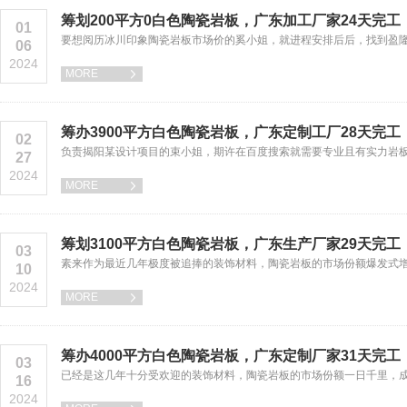
筹划200平方0白色陶瓷岩板，广东加工厂家24天完
01
要想阅历冰川印象陶瓷岩板市场价的奚小姐，就进程安排后后，找到盈隆
06
2024
MORE

筹办3900平方白色陶瓷岩板，广东定制工厂28天完
02
负责揭阳某设计项目的束小姐，期许在百度搜索就需要专业且有实力岩
27
2024
MORE

筹划3100平方白色陶瓷岩板，广东生产厂家29天完
03
素来作为最近几年极度被追捧的装饰材料，陶瓷岩板的市场份额爆发式
10
2024
MORE

筹办4000平方白色陶瓷岩板，广东定制厂家31天完
03
已经是这几年十分受欢迎的装饰材料，陶瓷岩板的市场份额一日千里，
16
2024