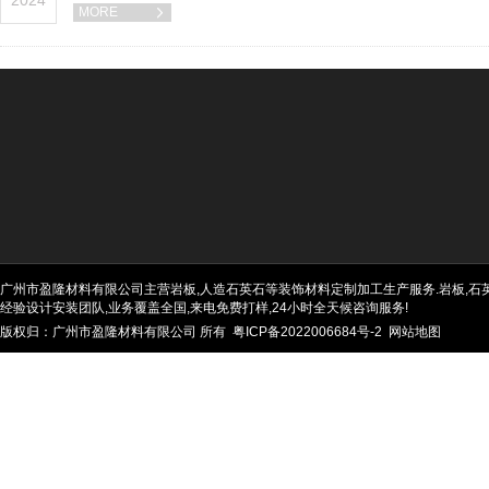
2024
MORE

广州市盈隆材料有限公司主营岩板,人造石英石等装饰材料定制加工生产服务.岩板,石英石
经验设计安装团队,业务覆盖全国,来电免费打样,24小时全天候咨询服务!
版权归：广州市盈隆材料有限公司 所有
粤ICP备2022006684号-2
网站地图