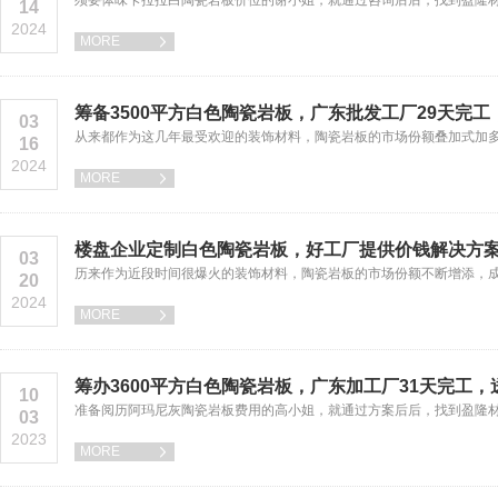
须要体味卡拉拉白陶瓷岩板价位的谢小姐，就通过咨询后后，找到盈隆
14
2024
MORE

筹备3500平方白色陶瓷岩板，广东批发工厂29天完
03
从来都作为这几年最受欢迎的装饰材料，陶瓷岩板的市场份额叠加式加
16
2024
MORE

楼盘企业定制白色陶瓷岩板，好工厂提供价钱解决方
03
历来作为近段时间很爆火的装饰材料，陶瓷岩板的市场份额不断增添，
20
2024
MORE

筹办3600平方白色陶瓷岩板，广东加工厂31天完工，
10
准备阅历阿玛尼灰陶瓷岩板费用的高小姐，就通过方案后后，找到盈隆
03
2023
MORE
