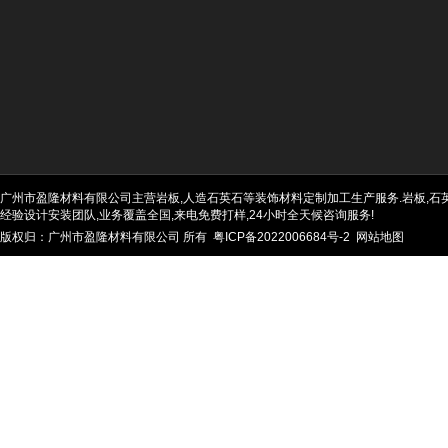
广州市盈隆材料有限公司主营岩板,人造石英石等装饰材料定制加工生产服务.岩板,石英石
经验设计安装团队,业务覆盖全国,来电免费打样,24小时全天候咨询服务!
版权归：广州市盈隆材料有限公司 所有
粤ICP备2022006684号-2
网站地图