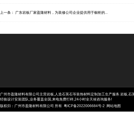
上一条：
广东岩板厂家盈隆材料，为装修公司企业提供用于橱柜的...
广州市盈隆材料有限公司主营岩板,人造石英石等装饰材料定制加工生产服务.岩板,石英石
经验设计安装团队,业务覆盖全国,来电免费打样,24小时全天候咨询服务!
版权归：广州市盈隆材料有限公司 所有
粤ICP备2022006684号-2
网站地图