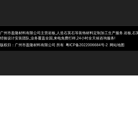
广州市盈隆材料有限公司主营岩板,人造石英石等装饰材料定制加工生产服务.岩板,石英石
经验设计安装团队,业务覆盖全国,来电免费打样,24小时全天候咨询服务!
版权归：广州市盈隆材料有限公司 所有
粤ICP备2022006684号-2
网站地图