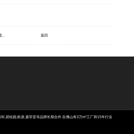
..
返回
,碧桂园,欧派,索菲亚等品牌长期合作.在佛山有3万m²工厂和15年行业