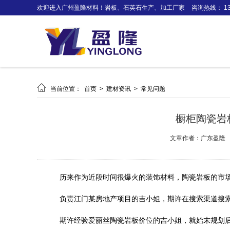
欢迎进入广州盈隆材料！岩板、石英石生产、加工厂家
咨询热线： 138

当前位置：
首页
>
建材资讯
>
常见问题
橱柜陶瓷岩
文章作者：广东盈隆
历来作为近段时间很爆火的装饰材料，陶瓷岩板的市
负责江门某房地产项目的吉小姐，期许在搜索渠道搜
期许经验爱丽丝陶瓷岩板价位的吉小姐，就始末规划