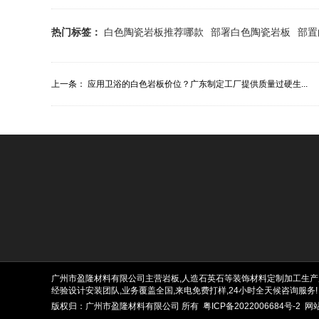
热门标签：
白色陶瓷岩板推荐哪款
部署白色陶瓷岩板
部置
上一条：
应用卫浴的白色岩板价位？广东制定工厂提供质量过硬生...
广州市盈隆材料有限公司主营岩板,人造石英石等装饰材料定制加工生产服务
经验设计安装团队,业务覆盖全国,来电免费打样,24小时全天候咨询服务!
版权归：广州市盈隆材料有限公司 所有
粤ICP备2022006684号-2
网