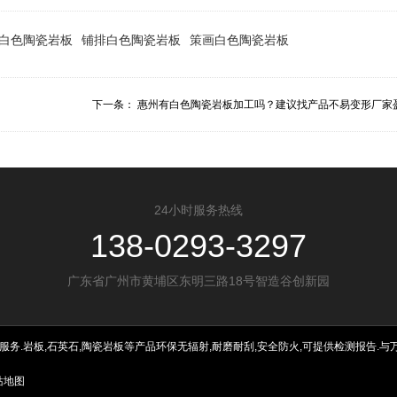
白色陶瓷岩板
铺排白色陶瓷岩板
策画白色陶瓷岩板
下一条：
惠州有白色陶瓷岩板加工吗？建议找产品不易变形厂家盈.
24小时服务热线
138-0293-3297
广东省广州市黄埔区东明三路18号智造谷创新园
.岩板,石英石,陶瓷岩板等产品环保无辐射,耐磨耐刮,安全防火,可提供检测报告.与万科
站地图