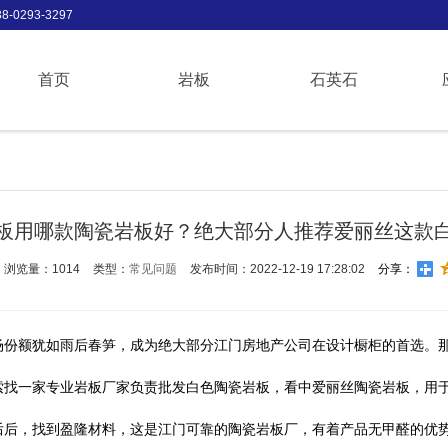
-0293-3297
首页
岩板
石英石
板用哪款陶瓷岩板好？绝大部分人推荐爱丽丝这款
浏览量：1014
类型：
常见问题
发布时间：2022-12-19 17:28:02
分享：
场份额犹如雨后春笋，成为绝大部分江门房地产公司在设计橱柜的首选。
索找一家专业岩板厂家负责批发白色陶瓷岩板，看中爱丽丝陶瓷岩板，用
后后，找到盈隆材料，这是江门可靠的陶瓷岩板厂，有着产品无甲醛的优