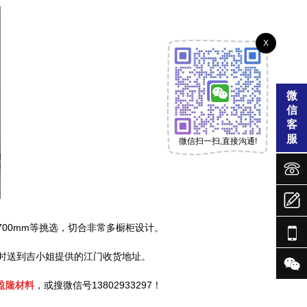
X
微
信
客
服
微信扫一扫,直接沟通!



700mm等挑选，切合非常多橱柜设计。

按时送到吉小姐提供的江门收货地址。

盈隆材料
，或搜微信号13802933297！