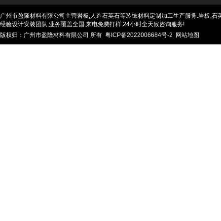
广州市盈隆材料有限公司主营岩板,人造石英石等装饰材料定制加工生产服务.岩板,石英石
经验设计安装团队,业务覆盖全国,来电免费打样,24小时全天候咨询服务!
版权归：广州市盈隆材料有限公司 所有
粤ICP备2022006684号-2
网站地图