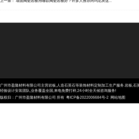
上一条：
墙面陶瓷岩板用哪款陶瓷岩板好？许多人推荐阿玛尼灰这...
广州市盈隆材料有限公司主营岩板,人造石英石等装饰材料定制加工生产服务.岩板,石英石
经验设计安装团队,业务覆盖全国,来电免费打样,24小时全天候咨询服务!
版权归：广州市盈隆材料有限公司 所有
粤ICP备2022006684号-2
网站地图