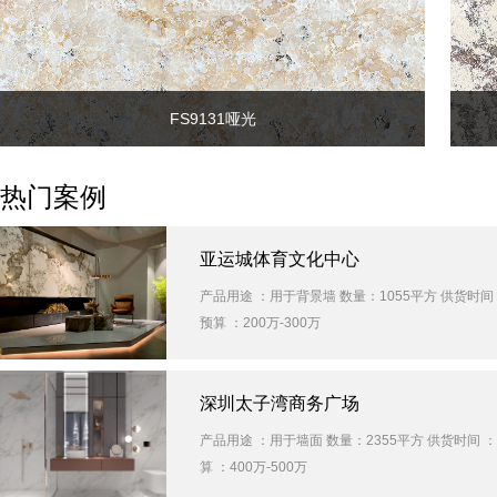
FS9131哑光
热门案例
产品名称：FS9131哑光
详细内容：
亚运城体育文化中心
适用场景：橱柜、水槽、岛台、台面、背
产品用途 ：用于背景墙 数量：1055平方 供货时间
景墙 颜色：玉色 规格（mm）：
预算 ：200万-300万
1620x3220x20mm、1520x3050x20mm 材
质：石英砂、树脂、颜料
深圳太子湾商务广场
产品用途 ：用于墙面 数量：2355平方 供货时间 
算 ：400万-500万