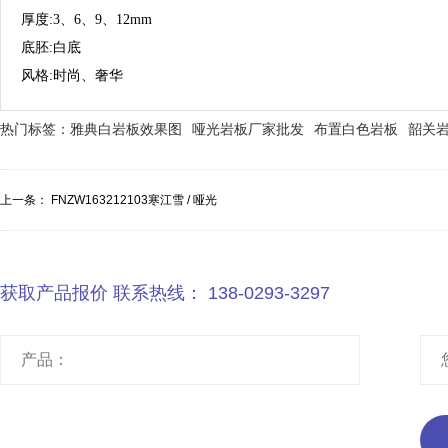
厚度:3、6、9、12mm
底胚:白底
风格:时尚、奢华
热门标签：
雅典白岩板效果图
哑光岩板厂家批发
布置白色岩板
韶关
上一条：
FNZW163212103寒江雪 / 哑光
获取产品报价 联系热线：
138-0293-3297