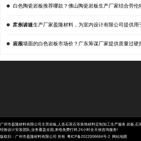
白色陶瓷岩板推荐哪款？佛山陶瓷岩板生产厂家结合劳伦
案例讲述
广东岩板生产厂家盈隆材料，为室内设计有限公司提供用
岩板
应用墙面的白色岩板市场价？广东筹谋厂家提供质量过硬
广州市盈隆材料有限公司主营岩板,人造石英石等装饰材料定制加工生产服务.岩板,石英石
经验设计安装团队,业务覆盖全国,来电免费打样,24小时全天候咨询服务!
版权归：广州市盈隆材料有限公司 所有
粤ICP备2022006684号-2
网站地图