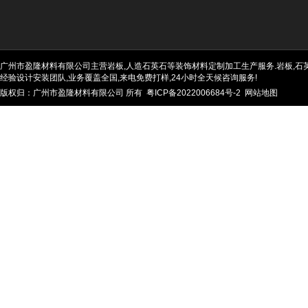
广州市盈隆材料有限公司主营岩板,人造石英石等装饰材料定制加工生产服务.岩板,石英石
经验设计安装团队,业务覆盖全国,来电免费打样,24小时全天候咨询服务!
版权归：广州市盈隆材料有限公司 所有
粤ICP备2022006684号-2
网站地图