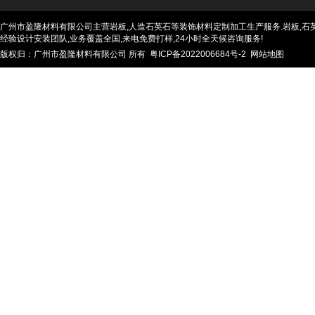
广州市盈隆材料有限公司主营岩板,人造石英石等装饰材料定制加工生产服务.岩板,石英石
经验设计安装团队,业务覆盖全国,来电免费打样,24小时全天候咨询服务!
版权归：广州市盈隆材料有限公司 所有
粤ICP备2022006684号-2
网站地图