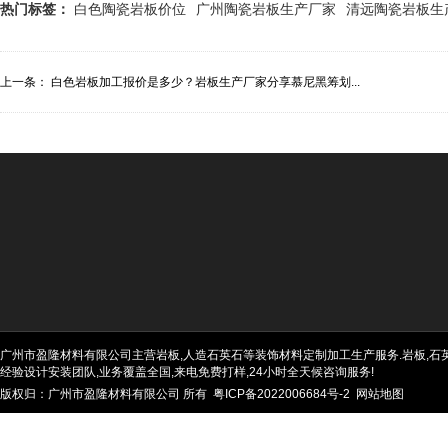
热门标签：
白色陶瓷岩板价位
广州陶瓷岩板生产厂家
清远陶瓷岩板生
上一条：
白色岩板加工报价是多少？岩板生产厂家分享慕尼黑筹划...
广州市盈隆材料有限公司主营岩板,人造石英石等装饰材料定制加工生产服务.岩板,石英石
经验设计安装团队,业务覆盖全国,来电免费打样,24小时全天候咨询服务!
版权归：广州市盈隆材料有限公司 所有
粤ICP备2022006684号-2
网站地图