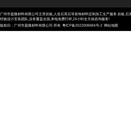
广州市盈隆材料有限公司主营岩板,人造石英石等装饰材料定制加工生产服务.岩板,石英石
经验设计安装团队,业务覆盖全国,来电免费打样,24小时全天候咨询服务!
版权归：广州市盈隆材料有限公司 所有
粤ICP备2022006684号-2
网站地图