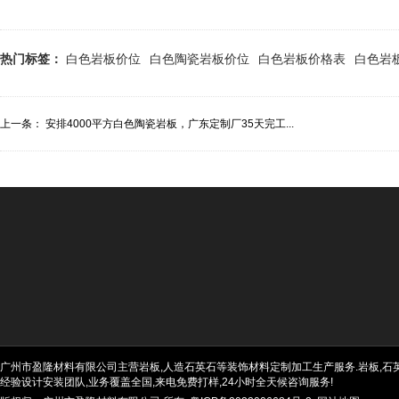
热门标签：
白色岩板价位
白色陶瓷岩板价位
白色岩板价格表
白色岩
上一条：
安排4000平方白色陶瓷岩板，广东定制厂35天完工...
广州市盈隆材料有限公司主营岩板,人造石英石等装饰材料定制加工生产服务.岩板,石英石
经验设计安装团队,业务覆盖全国,来电免费打样,24小时全天候咨询服务!