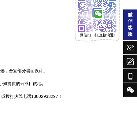
微
信
客
服
微信扫一扫,直接沟通!



挑选，合宜部分墙面设计。

郑小姐提供的云浮目的地。

，或拨打热线电话13802933297！