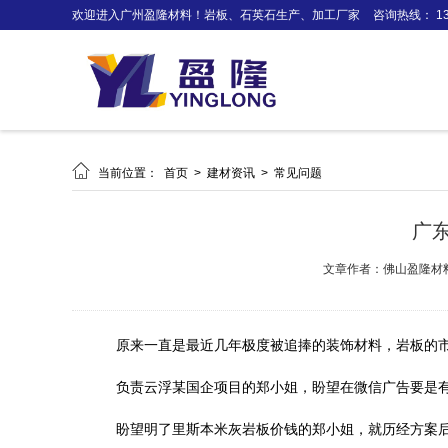
欢迎进入广州盈隆材料！岩板、石英石生产、加工厂家
咨询热线： 138

当前位置：
首页
>
建材资讯
>
常见问题
广
文章作者：佛山盈隆材
原来一直是最近几年极度被追捧的装饰材料，岩板的
负责云浮某国企项目的郑小姐，盼望在微信广告要是
盼望明了里斯本米灰岩板价钱的郑小姐，就历经方案