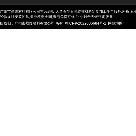
广州市盈隆材料有限公司主营岩板,人造石英石等装饰材料定制加工生产服务.岩板,石英石
经验设计安装团队,业务覆盖全国,来电免费打样,24小时全天候咨询服务!
版权归：广州市盈隆材料有限公司 所有
粤ICP备2022006684号-2
网站地图