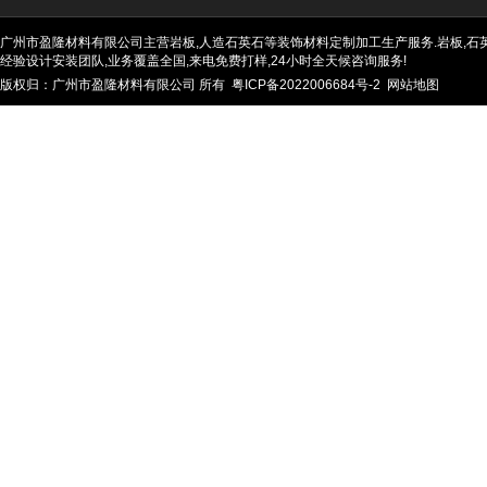
广州市盈隆材料有限公司主营岩板,人造石英石等装饰材料定制加工生产服务.岩板,石英石
经验设计安装团队,业务覆盖全国,来电免费打样,24小时全天候咨询服务!
版权归：广州市盈隆材料有限公司 所有
粤ICP备2022006684号-2
网站地图