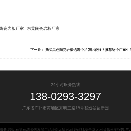
陶瓷岩板厂家
东莞陶瓷岩板厂家
下一条：
购买黑色陶瓷岩板选哪个品牌比较好？推荐这个广东生产.
24小时服务热线
138-0293-3297
广东省广州市黄埔区东明三路18号智造谷创新园
.岩板,石英石,陶瓷岩板等产品环保无辐射,耐磨耐刮,安全防火,可提供检测报告.与万科