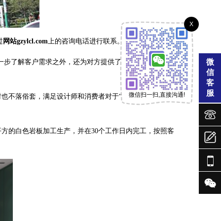
X
过
网站gzylcl.com
上的咨询电话进行联系。
微
客户需求之外，还为对方提供了GF-YYG271206-0
信
客
服
微信扫一扫,直接沟通!
同时也不落俗套，满足设计师和消费者对于“奢华”的多元需


55平方的白色岩板加工生产，并在30个工作日内完工，按照客


