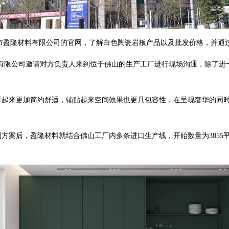
州市盈隆材料有限公司的官网，了解白色陶瓷岩板产品以及批发价格，并通
公司邀请对方负责人来到位于佛山的生产工厂进行现场沟通，除了进一步了解
瓷岩板，看起来更加简约舒适，铺贴起来空间效果也更具包容性，在呈现奢华的
价格和定制方案后，盈隆材料就结合佛山工厂内多条进口生产线，开始数量为38