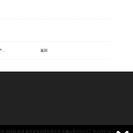
..
返回
,碧桂园,欧派,索菲亚等品牌长期合作.在佛山有3万m²工厂和15年行业