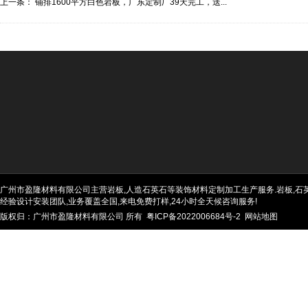
上一条：
铺排1600平方白色岩板，广东定制厂39天完工，送...
广州市盈隆材料有限公司主营岩板,人造石英石等装饰材料定制加工生产服务.岩板,石英石
经验设计安装团队,业务覆盖全国,来电免费打样,24小时全天候咨询服务!
版权归：广州市盈隆材料有限公司 所有
粤ICP备2022006684号-2
网站地图