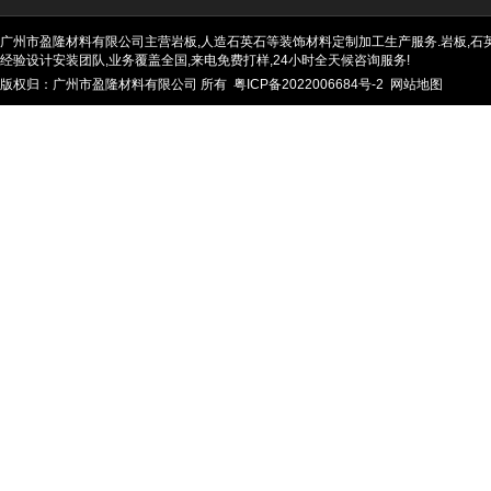
广州市盈隆材料有限公司主营岩板,人造石英石等装饰材料定制加工生产服务.岩板,石英石
经验设计安装团队,业务覆盖全国,来电免费打样,24小时全天候咨询服务!
版权归：广州市盈隆材料有限公司 所有
粤ICP备2022006684号-2
网站地图