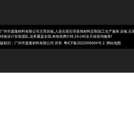
广州市盈隆材料有限公司主营岩板,人造石英石等装饰材料定制加工生产服务.岩板,石英石
经验设计安装团队,业务覆盖全国,来电免费打样,24小时全天候咨询服务!
版权归：广州市盈隆材料有限公司 所有
粤ICP备2022006684号-2
网站地图