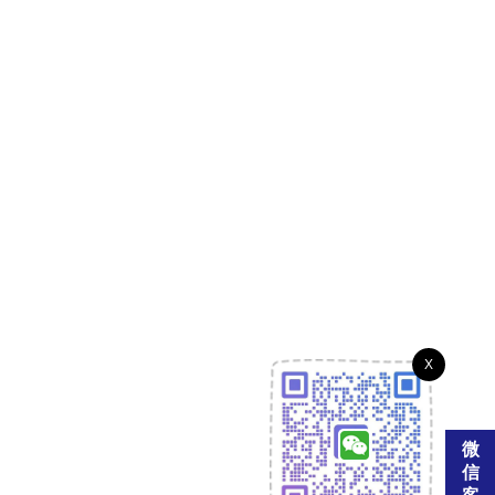
X
微
信