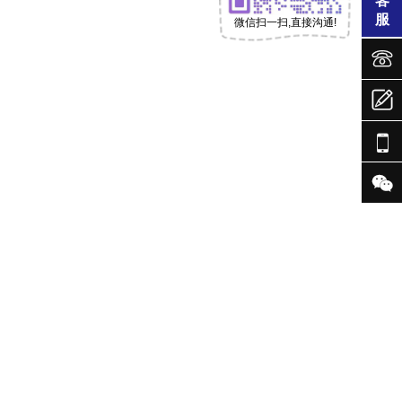
客
服
微信扫一扫,直接沟通!




