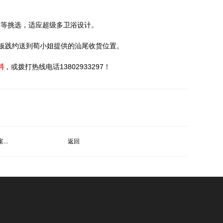
m等挑选，适应超级多卫浴设计。
岩板践约送到荀小姐提供的汕尾收货位置。
料
，或拨打热线电话13802933297！
..
返回