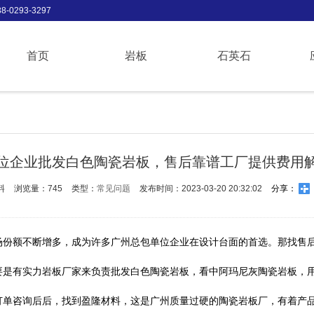
-0293-3297
首页
岩板
石英石
位企业批发白色陶瓷岩板，售后靠谱工厂提供费用
料
浏览量：745
类型：
常见问题
发布时间：2023-03-20 20:32:02
分享：
场份额不断增多，成为许多广州总包单位企业在设计台面的首选。那找售
要是有实力岩板厂家来负责批发白色陶瓷岩板，看中阿玛尼灰陶瓷岩板，
订单咨询后后，找到盈隆材料，这是广州质量过硬的陶瓷岩板厂，有着产