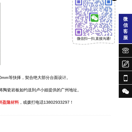
微
信
客
服
微信扫一扫,直接沟通!




00mm等抉择，契合绝大部分台面设计。

并将陶瓷岩板如约送到卢小姐提供的广州地址。
州盈隆材料
，或拨打电话13802933297！