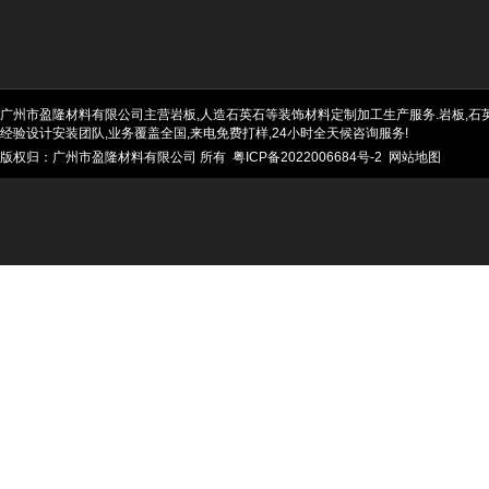
广州市盈隆材料有限公司主营岩板,人造石英石等装饰材料定制加工生产服务.岩板,石英石
经验设计安装团队,业务覆盖全国,来电免费打样,24小时全天候咨询服务!
版权归：广州市盈隆材料有限公司 所有
粤ICP备2022006684号-2
网站地图