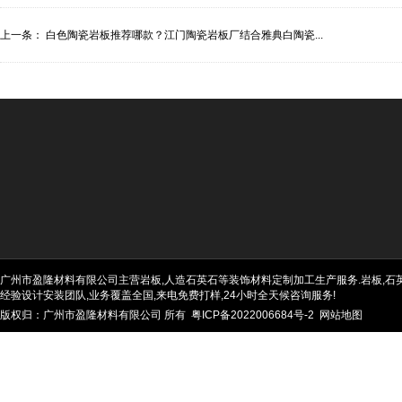
上一条：
白色陶瓷岩板推荐哪款？江门陶瓷岩板厂结合雅典白陶瓷...
广州市盈隆材料有限公司主营岩板,人造石英石等装饰材料定制加工生产服务.岩板,石英石
经验设计安装团队,业务覆盖全国,来电免费打样,24小时全天候咨询服务!
版权归：广州市盈隆材料有限公司 所有
粤ICP备2022006684号-2
网站地图