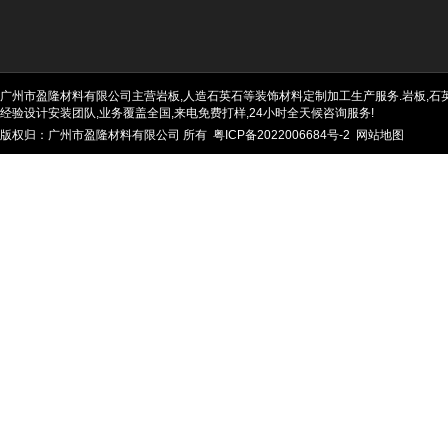
广州市盈隆材料有限公司主营岩板,人造石英石等装饰材料定制加工生产服务.岩板,石英石
经验设计安装团队,业务覆盖全国,来电免费打样,24小时全天候咨询服务!
版权归：广州市盈隆材料有限公司 所有
粤ICP备2022006684号-2
网站地图