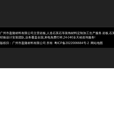
广州市盈隆材料有限公司主营岩板,人造石英石等装饰材料定制加工生产服务.岩板,石英石
经验设计安装团队,业务覆盖全国,来电免费打样,24小时全天候咨询服务!
版权归：广州市盈隆材料有限公司 所有
粤ICP备2022006684号-2
网站地图