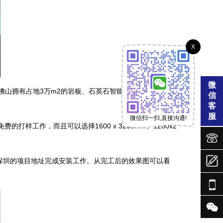
X
微
佛山拥有占地3万m2的岩板、石英石智能科技加工产业
信
客
服
微信扫一扫,直接沟通!
样工作，而且可以选择1600 x 3200mm、1200x2



于深圳的项目地址完成安装工作。从完工后的效果图可以看

