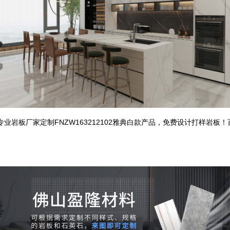
岩板厂家定制FNZW163212102雅典白款产品，免费设计打样岩板！