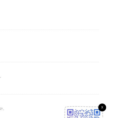
。
X
计。