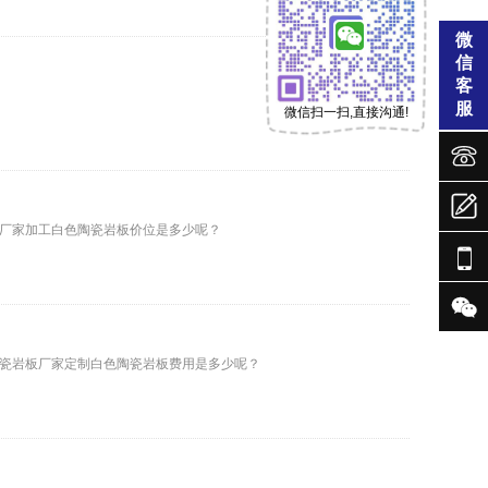
微
信
客
服
微信扫一扫,直接沟通!



厂家加工白色陶瓷岩板价位是多少呢？


瓷岩板厂家定制白色陶瓷岩板费用是多少呢？